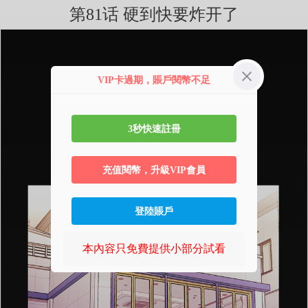
第81话 硬到快要炸开了
VIP卡過期，賬戶閱幣不足
3秒快速註冊
充值閱幣，升級VIP會員
登陸賬戶
本內容只免費提供小部分試看